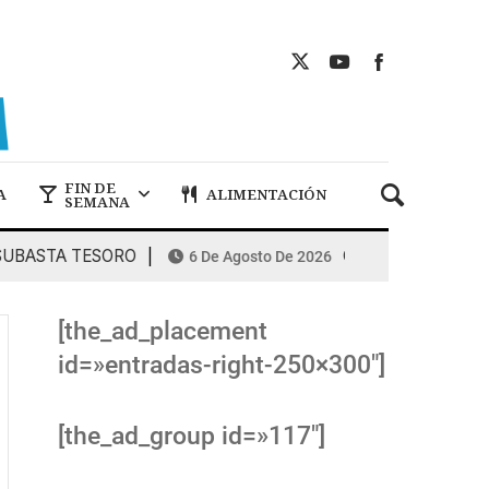
FIN DE
A
ALIMENTACIÓN
SEMANA
ASTA TESORO
COMBUSTIBLES: la espir
6 De Agosto De 2026
[the_ad_placement
id=»entradas-right-250×300″]
[the_ad_group id=»117″]