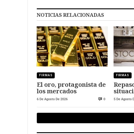
NOTICIAS RELACIONADAS
FIRMAS
FIRMAS
El oro, protagonista de
Repaso
los mercados
situaci
merca
6 De Agosto De 2026
5 De Agosto 
0