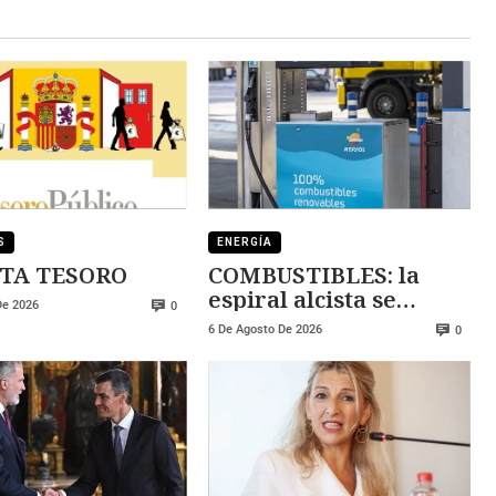
S
ENERGÍA
TA TESORO
COMBUSTIBLES: la
espiral alcista se
De 2026
0
mantiene
6 De Agosto De 2026
0