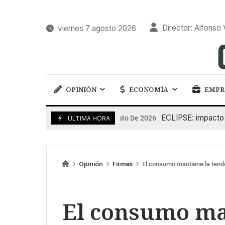
Director: Alfonso 
viernes 7 agosto 2026
OPINIÓN
ECONOMÍA
EMPR
ECLIPSE: impacto en la
6 De Agosto De 2026
ÚLTIMA HORA
Opinión
Firmas
El consumo mantiene la tenden
El consumo ma