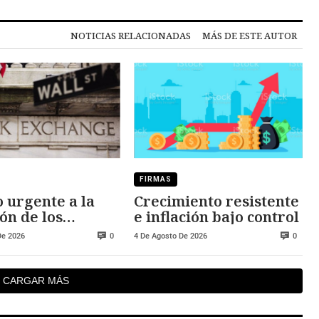
NOTICIAS RELACIONADAS
MÁS DE ESTE AUTOR
FIRMAS
 urgente a la
Crecimiento resistente
ón de los
e inflación bajo control
dos
De 2026
4 De Agosto De 2026
0
0
CARGAR MÁS