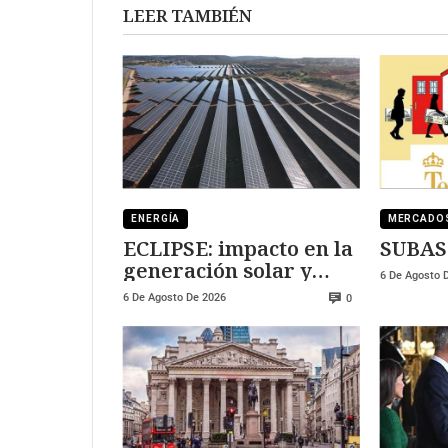
LEER TAMBIÉN
ENERGÍA
MERCADO
ECLIPSE: impacto en la
SUBAS
generación solar y
6 De Agosto 
fotovoltaica
6 De Agosto De 2026
0