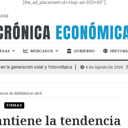
[the_ad_placement id=»top-ad-920×90″]
Vidal
ESAS
MERCADOS
GOBIERNO
HISTORI
 generación solar y fotovoltaica
SUB
6 De Agosto De 2026
cia de debilidad en abril.
FIRMAS
ntiene la tendencia