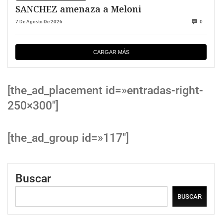
SANCHEZ amenaza a Meloni
7 De Agosto De 2026
0
CARGAR MÁS
[the_ad_placement id=»entradas-right-
250×300″]
[the_ad_group id=»117″]
Buscar
BUSCAR