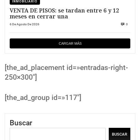
INMOBILIARIO
VENTA DE PISOS: se tardan entre 6 y 12
meses en cerrar una
6 De Agosto De 2026
0
CARGAR MÁS
[the_ad_placement id=»entradas-right-
250×300″]
[the_ad_group id=»117″]
Buscar
BUSCAR