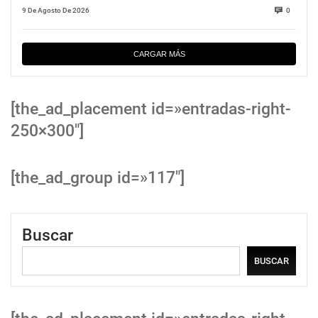
9 De Agosto De 2026
0
CARGAR MÁS
[the_ad_placement id=»entradas-right-
250×300″]
[the_ad_group id=»117″]
Buscar
BUSCAR