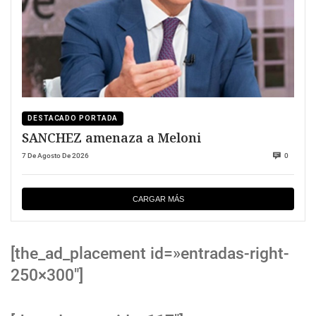
DESTACADO PORTADA
SANCHEZ amenaza a Meloni
7 De Agosto De 2026
0
CARGAR MÁS
[the_ad_placement id=»entradas-right-
250×300″]