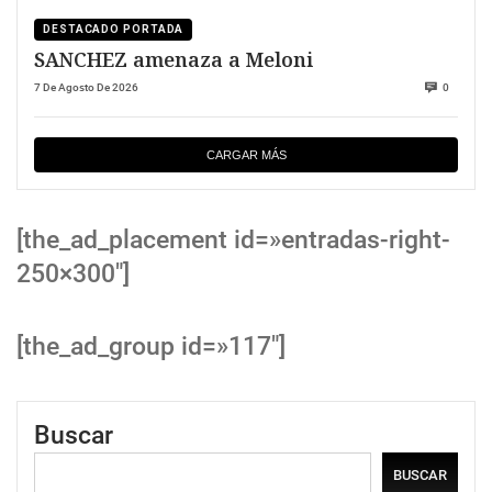
DESTACADO PORTADA
SANCHEZ amenaza a Meloni
7 De Agosto De 2026
0
CARGAR MÁS
[the_ad_placement id=»entradas-right-
250×300″]
[the_ad_group id=»117″]
Buscar
BUSCAR