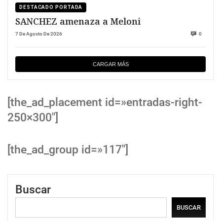
DESTACADO PORTADA
SANCHEZ amenaza a Meloni
7 De Agosto De 2026
0
CARGAR MÁS
[the_ad_placement id=»entradas-right-
250×300″]
[the_ad_group id=»117″]
Buscar
BUSCAR