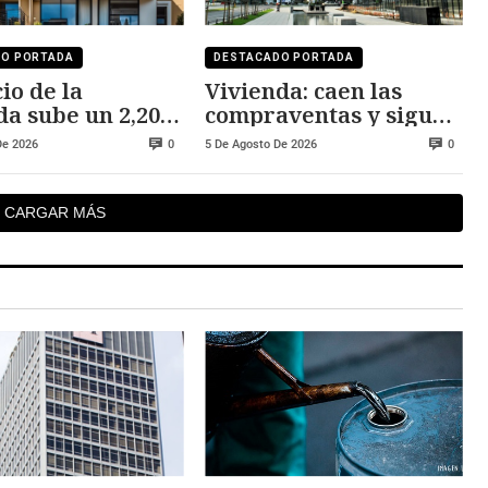
DO PORTADA
DESTACADO PORTADA
io de la
Vivienda: caen las
da sube un 2,20%
compraventas y siguen
 al año pasado
subiendo los precios
De 2026
5 De Agosto De 2026
0
0
CARGAR MÁS