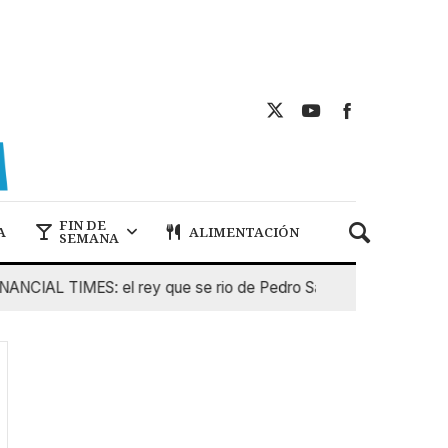
FIN DE
A
ALIMENTACIÓN
SEMANA
IAL TIMES: el rey que se rio de Pedro Sanchez
5 De Agos