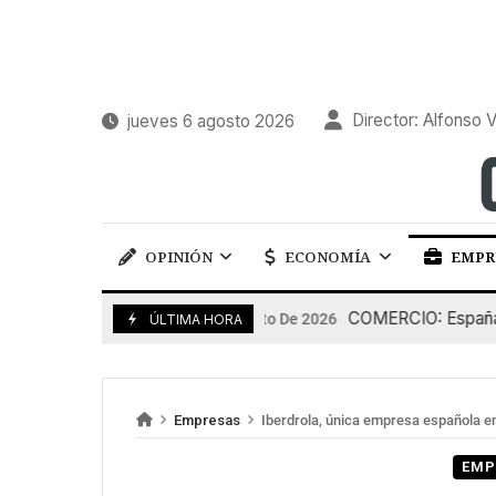
Director: Alfonso V
jueves 6 agosto 2026
OPINIÓN
ECONOMÍA
EMPR
COMERCIO: España pierd
5 De Agosto De 2026
ÚLTIMA HORA
Empresas
Iberdrola, única empresa española e
EMP