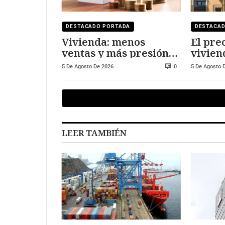
DESTACADO PORTADA
DESTACA
Vivienda: menos
El prec
ventas y más presión
vivien
sobre los precios
frente
5 De Agosto De 2026
5 De Agosto 
0
LEER TAMBIÉN