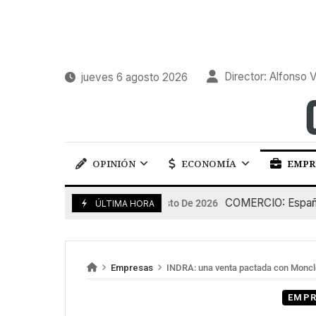
Director: Alfonso V
jueves 6 agosto 2026
OPINIÓN
ECONOMÍA
EMPR
COMERCIO: España pier
5 De Agosto De 2026
ÚLTIMA HORA
Empresas
INDRA: una venta pactada con Monc
EMPR