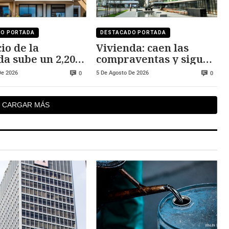
DO PORTADA
DESTACADO PORTADA
io de la
Vivienda: caen las
da sube un 2,20%
compraventas y siguen
 al año pasado
subiendo los precios
De 2026
5 De Agosto De 2026
0
0
CARGAR MÁS