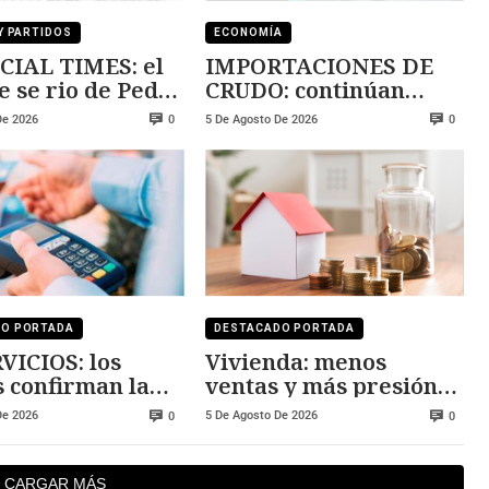
Y PARTIDOS
ECONOMÍA
CIAL TIMES: el
IMPORTACIONES DE
e se rio de Pedro
CRUDO: continúan
ez
creciendo
De 2026
5 De Agosto De 2026
0
0
DO PORTADA
DESTACADO PORTADA
VICIOS: los
Vivienda: menos
s confirman la
ventas y más presión
sión
sobre los precios
De 2026
5 De Agosto De 2026
0
0
CARGAR MÁS