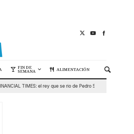
FIN DE
A
ALIMENTACIÓN
SEMANA
CIAL TIMES: el rey que se rio de Pedro Sanchez
5 De Ago