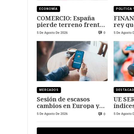
ECONOMÍA
POLITICA 
COMERCIO: España
FINAN
pierde terreno frente
rey qu
a Marruecos
Sanch
5 De Agosto De 2026
5 De Agosto 
0
MERCADOS
DESTACA
Sesión de escasos
UE SER
cambios en Europa y
índice
Wall Street
expan
5 De Agosto De 2026
5 De Agosto 
0