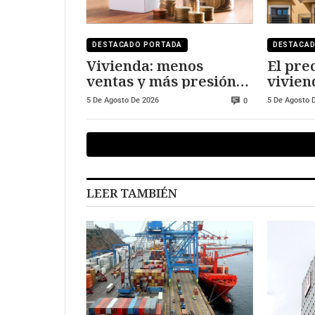
DESTACADO PORTADA
DESTACA
Vivienda: menos
El prec
ventas y más presión
vivien
sobre los precios
frente
5 De Agosto De 2026
5 De Agosto 
0
LEER TAMBIÉN