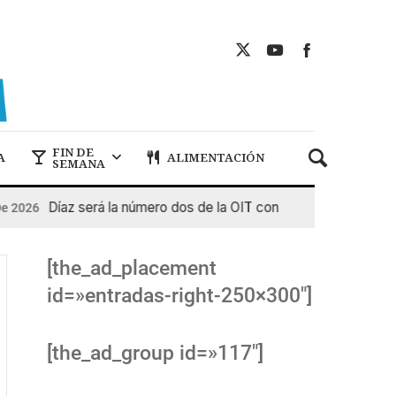
FIN DE
A
ALIMENTACIÓN
SEMANA
Díaz será la número dos de la OIT con un salario cercano a l
026
[the_ad_placement
id=»entradas-right-250×300″]
[the_ad_group id=»117″]