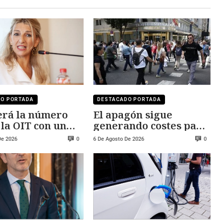
DO PORTADA
DESTACADO PORTADA
erá la número
El apagón sigue
 la OIT con un
generando costes para
o cercano a los
Red Eléctrica de
De 2026
6 De Agosto De 2026
0
0
0 euros
España