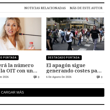
NOTICIAS RELACIONADAS
MÁS DE ESTE AUTOR
DO PORTADA
DESTACADO PORTADA
erá la número
El apagón sigue
 la OIT con un
generando costes para
o cercano a los
Red Eléctrica de
De 2026
6 De Agosto De 2026
0
0
0 euros
España
CARGAR MÁS