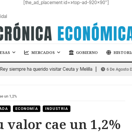
[the_ad_placement id=»top-ad-920×90″]
idal
ESAS
MERCADOS
GOBIERNO
HISTORI
 siempre ha querido visitar Ceuta y Melilla
6 De Agosto De 2
ae un 1,2%
ADA
ECONOMÍA
INDUSTRIA
 valor cae un 1,2%