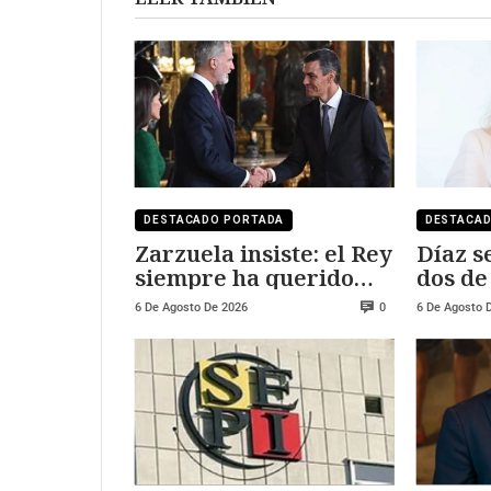
DESTACADO PORTADA
DESTACA
Zarzuela insiste: el Rey
Díaz s
siempre ha querido
dos de
visitar Ceuta y Melilla
salari
6 De Agosto De 2026
6 De Agosto 
0
250.00