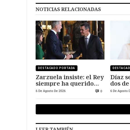
NOTICIAS RELACIONADAS
DESTACADO PORTADA
DESTACA
Zarzuela insiste: el Rey
Díaz s
siempre ha querido
dos de
visitar Ceuta y Melilla
salari
6 De Agosto De 2026
6 De Agosto 
0
250.00
LEER TAMBIÉN