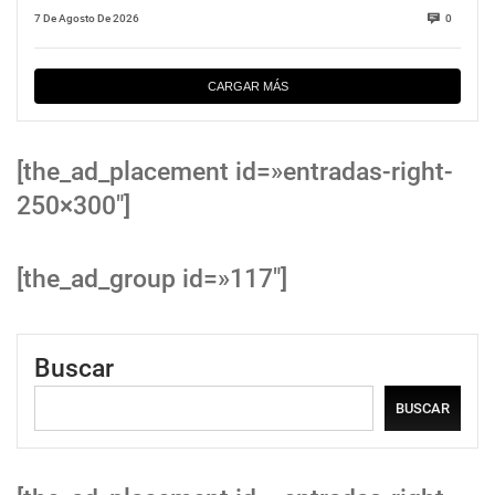
7 De Agosto De 2026
0
CARGAR MÁS
[the_ad_placement id=»entradas-right-
250×300″]
[the_ad_group id=»117″]
Buscar
BUSCAR