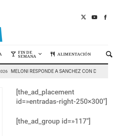
FIN DE
A
ALIMENTACIÓN
SEMANA
MELONI RESPONDE A SANCHEZ CON DUREZA
7 De Agos
[the_ad_placement
id=»entradas-right-250×300″]
[the_ad_group id=»117″]