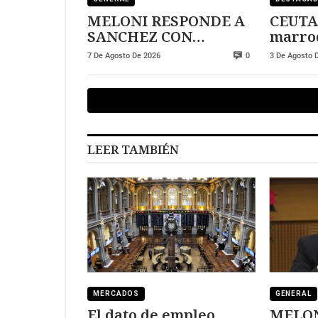
MELONI RESPONDE A
CEUTA:
SANCHEZ CON
marroq
DUREZA
en la 
7 De Agosto De 2026
3 De Agosto 
0
LEER TAMBIÉN
MERCADOS
GENERAL
El dato de empleo
MELON