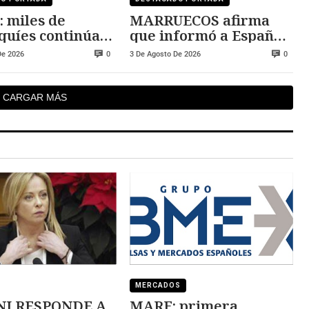
 miles de
MARRUECOS afirma
uíes continúan
que informó a España
ciudad
de la crisis
De 2026
3 De Agosto De 2026
0
0
CARGAR MÁS
MERCADOS
I RESPONDE A
MARF: primera