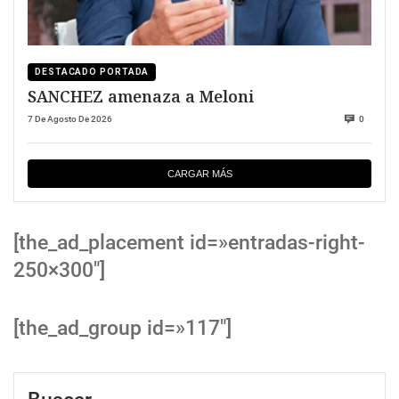
DESTACADO PORTADA
SANCHEZ amenaza a Meloni
7 De Agosto De 2026
0
CARGAR MÁS
[the_ad_placement id=»entradas-right-
250×300″]
[the_ad_group id=»117″]