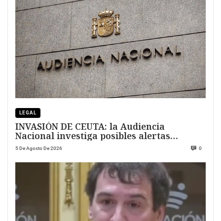
LEGAL
INVASIÓN DE CEUTA: la Audiencia
Nacional investiga posibles alertas
previas
5 De Agosto De 2026
0