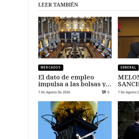
LEER TAMBIÉN
MERCADOS
GENERAL
El dato de empleo
MELON
impulsa a las bolsas y
SANCHEZ
al sector tecnológico
DURE
7 De Agosto De 2026
7 De Agosto 
0