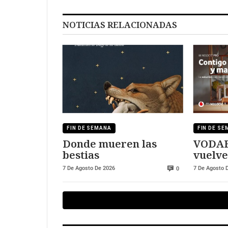
NOTICIAS RELACIONADAS
FIN DE SEMANA
FIN DE S
Donde mueren las
VODAF
bestias
vuelve
futbol
7 De Agosto De 2026
7 De Agosto 
0