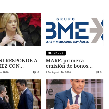
MERCADOS
I RESPONDE A
MARF: primera
 CON
emisión de bonos
ZA
convertibles
De 2026
7 De Agosto De 2026
0
0