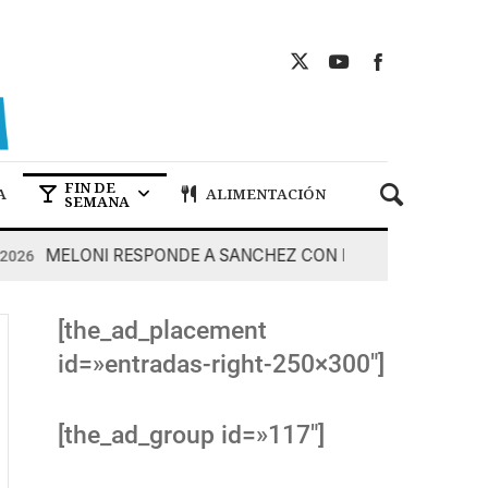
FIN DE
A
ALIMENTACIÓN
SEMANA
MELONI RESPONDE A SANCHEZ CON DUREZA
6
7 De Ag
[the_ad_placement
id=»entradas-right-250×300″]
[the_ad_group id=»117″]