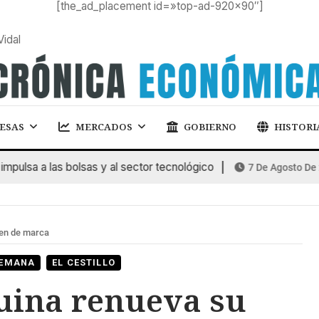
[the_ad_placement id=»top-ad-920×90″]
Vidal
ESAS
MERCADOS
GOBIERNO
HISTORI
lsa a las bolsas y al sector tecnológico
7 De Agosto De 202
en de marca
SEMANA
EL CESTILLO
uina renueva su