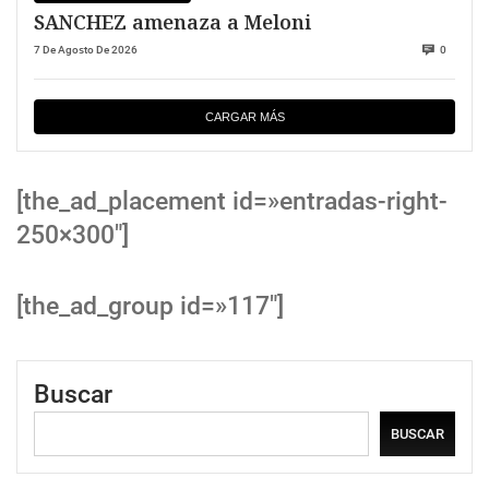
SANCHEZ amenaza a Meloni
7 De Agosto De 2026
0
CARGAR MÁS
[the_ad_placement id=»entradas-right-
250×300″]
[the_ad_group id=»117″]
Buscar
BUSCAR