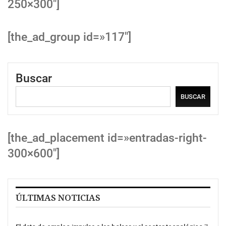
250×300″]
[the_ad_group id=»117″]
Buscar
BUSCAR
[the_ad_placement id=»entradas-right-
300×600″]
ÚLTIMAS NOTICIAS