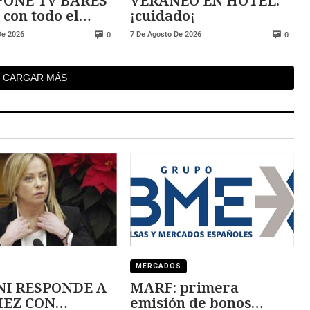
ONE TV BARES
VERANEO EN HOTEL:
 con todo el
¡cuidado¡
De 2026
7 De Agosto De 2026
0
0
CARGAR MÁS
MERCADOS
I RESPONDE A
MARF: primera
 CON
emisión de bonos