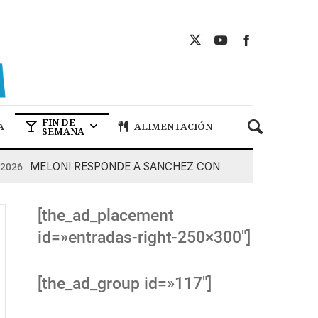
FIN DE
A
ALIMENTACIÓN
SEMANA
MELONI RESPONDE A SANCHEZ CON DUREZA
7 De Ago
[the_ad_placement
id=»entradas-right-250×300″]
[the_ad_group id=»117″]