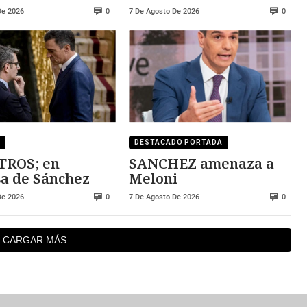
ZA
convertibles
De 2026
7 De Agosto De 2026
0
0
DESTACADO PORTADA
TROS; en
SANCHEZ amenaza a
a de Sánchez
Meloni
De 2026
7 De Agosto De 2026
0
0
CARGAR MÁS