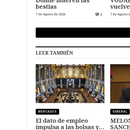
Donde mueren las
VODAF
bestias
vuelve
futbol
7 De Agosto De 2026
7 De Agosto 
0
LEER TAMBIÉN
MERCADOS
GENERAL
El dato de empleo
MELON
impulsa a las bolsas y
SANCHEZ