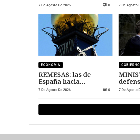
al sector tecnológico
DURE
7 De Agosto De 2026
7 De Agosto 
0
ECONOMÍA
GOBIERNO
REMESAS: las de
MINIS
España hacia
defens
Marruecos se han
7 De Agosto De 2026
7 De Agosto 
0
triplicado