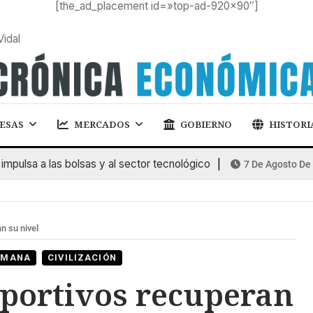
[the_ad_placement id=»top-ad-920×90″]
Vidal
ESAS
MERCADOS
GOBIERNO
HISTORI
sa a las bolsas y al sector tecnológico
7 De Agosto De 2026
n su nivel
SEMANA
CIVILIZACIÓN
eportivos recuperan