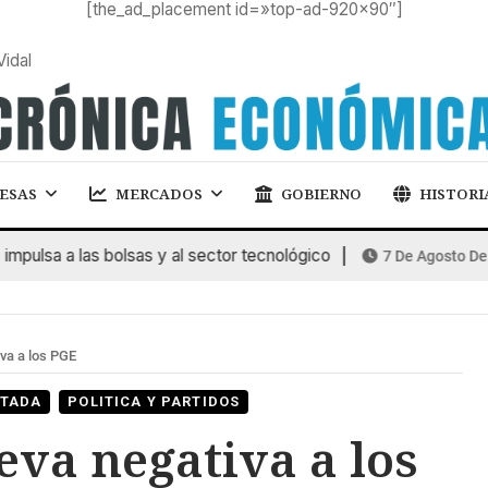
[the_ad_placement id=»top-ad-920×90″]
Vidal
ESAS
MERCADOS
GOBIERNO
HISTORI
lsa a las bolsas y al sector tecnológico
7 De Agosto De 202
va a los PGE
RTADA
POLITICA Y PARTIDOS
va negativa a los