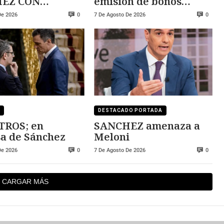
 CON
emisión de bonos
ZA
convertibles
De 2026
7 De Agosto De 2026
0
0
DESTACADO PORTADA
TROS; en
SANCHEZ amenaza a
a de Sánchez
Meloni
De 2026
7 De Agosto De 2026
0
0
CARGAR MÁS