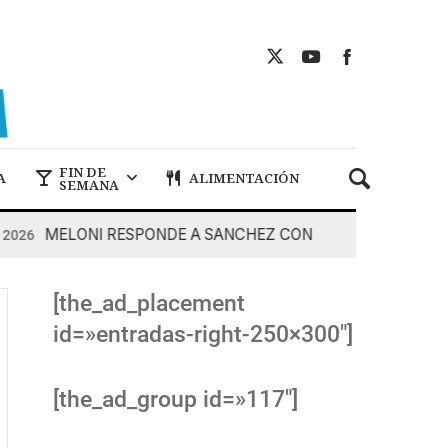
FIN DE
A
ALIMENTACIÓN
SEMANA
MELONI RESPONDE A SANCHEZ CON DUREZA
6
7 De Ag
[the_ad_placement
id=»entradas-right-250×300″]
[the_ad_group id=»117″]