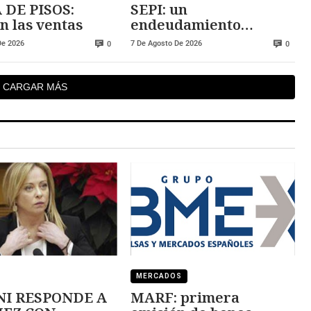
 DE PISOS:
SEPI: un
n las ventas
endeudamiento
insostenible
De 2026
7 De Agosto De 2026
0
0
CARGAR MÁS
MERCADOS
I RESPONDE A
MARF: primera