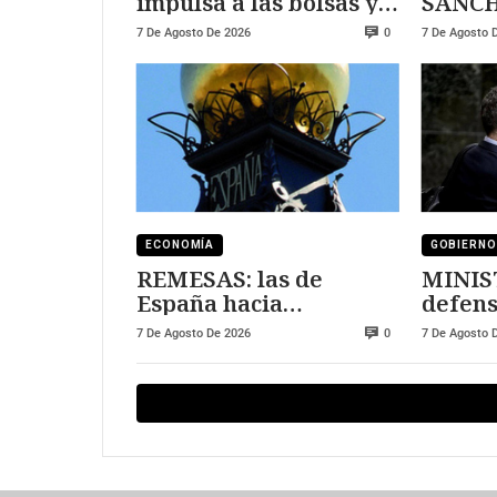
impulsa a las bolsas y
SANCHEZ
al sector tecnológico
DURE
7 De Agosto De 2026
7 De Agosto 
0
ECONOMÍA
GOBIERNO
REMESAS: las de
MINIS
España hacia
defens
Marruecos se han
7 De Agosto De 2026
7 De Agosto 
0
triplicado