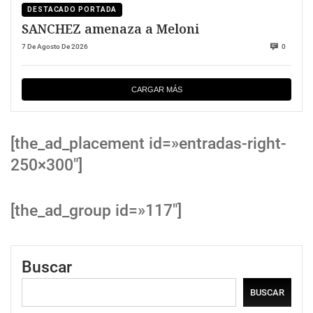
DESTACADO PORTADA
SANCHEZ amenaza a Meloni
7 De Agosto De 2026
0
CARGAR MÁS
[the_ad_placement id=»entradas-right-
250×300″]
[the_ad_group id=»117″]
Buscar
BUSCAR