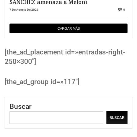
SANCHEZ amenaza a Meloni
7 De Agosto De 2026
0
CARGAR MÁS
[the_ad_placement id=»entradas-right-
250×300″]
[the_ad_group id=»117″]
Buscar
BUSCAR