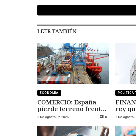
LEER TAMBIÉN
ECONOMÍA
POLITICA 
COMERCIO: España
FINAN
pierde terreno frente
rey qu
a Marruecos
Sanch
5 De Agosto De 2026
5 De Agosto 
0