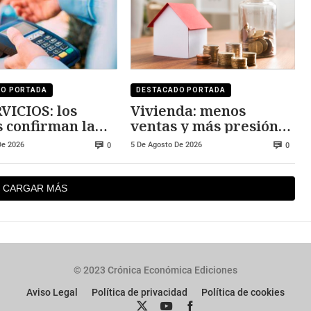
DO PORTADA
DESTACADO PORTADA
VICIOS: los
Vivienda: menos
s confirman la
ventas y más presión
sión
sobre los precios
De 2026
5 De Agosto De 2026
0
0
CARGAR MÁS
© 2023 Crónica Económica Ediciones
Aviso Legal
Política de privacidad
Política de cookies