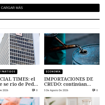
CARGAR MÁS
Y PARTIDOS
ECONOMÍA
CIAL TIMES: el
IMPORTACIONES DE
e se rio de Pedro
CRUDO: continúan
ez
creciendo
De 2026
5 De Agosto De 2026
0
0