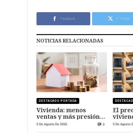
Facebook
X Twitter
NOTICIAS RELACIONADAS
DESTACADO PORTADA
DESTACA
Vivienda: menos
El prec
ventas y más presión
vivien
sobre los precios
frente
5 De Agosto De 2026
5 De Agosto 
0