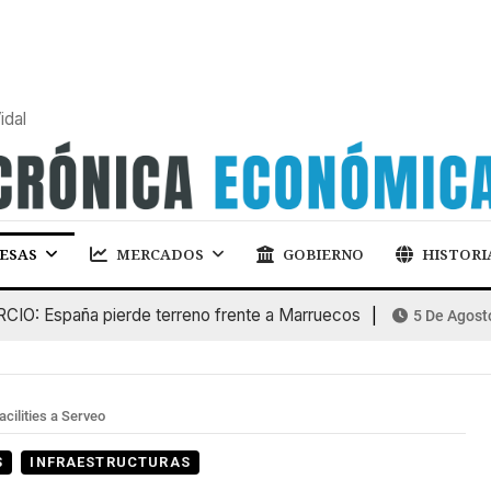
idal
ESAS
MERCADOS
GOBIERNO
HISTORI
IO: España pierde terreno frente a Marruecos
5 De Agost
cilities a Serveo
S
INFRAESTRUCTURAS