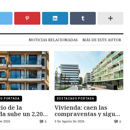
NOTICIAS RELACIONADAS
MÁS DE ESTE AUTOR
DO PORTADA
DESTACADO PORTADA
io de la
Vivienda: caen las
da sube un 2,20%
compraventas y siguen
 al año pasado
subiendo los precios
De 2026
5 De Agosto De 2026
0
0