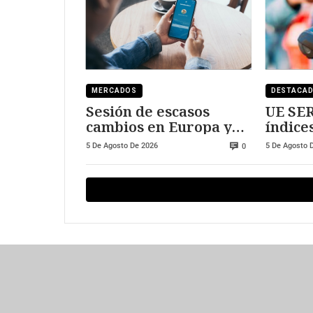
MERCADOS
DESTACA
Sesión de escasos
UE SER
cambios en Europa y
índice
Wall Street
expan
5 De Agosto De 2026
5 De Agosto 
0