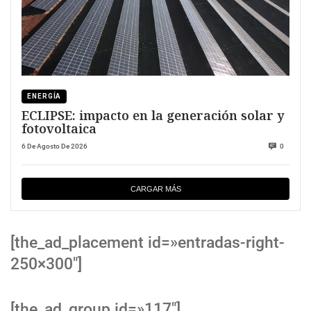
ENERGÍA
ECLIPSE: impacto en la generación solar y
fotovoltaica
6 De Agosto De 2026
0
CARGAR MÁS
[the_ad_placement id=»entradas-right-
250×300″]
[the_ad_group id=»117″]