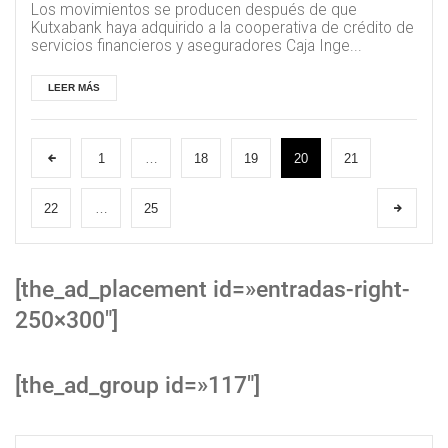
Los movimientos se producen después de que
Kutxabank haya adquirido a la cooperativa de crédito de
servicios financieros y aseguradores Caja Inge...
LEER MÁS
1
…
18
19
20
21
22
…
25
[the_ad_placement id=»entradas-right-
250×300″]
[the_ad_group id=»117″]