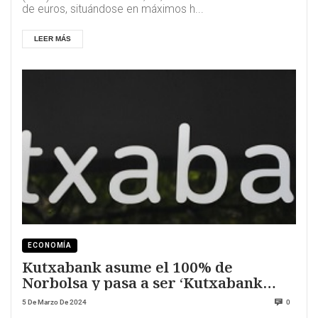
de euros, situándose en máximos h...
LEER MÁS
ECONOMÍA
Kutxabank asume el 100% de
Norbolsa y pasa a ser ‘Kutxabank
Investment – Norbolsa’
5 De Marzo De 2024
0