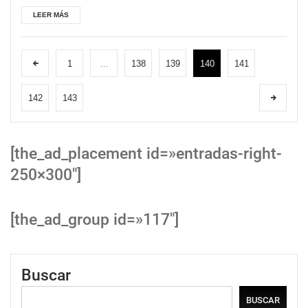
LEER MÁS
1
…
138
139
140
141
142
143
[the_ad_placement id=»entradas-right-
250×300″]
[the_ad_group id=»117″]
Buscar
BUSCAR