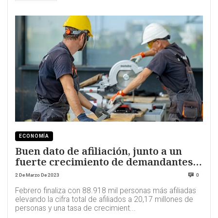
ECONOMÍA
Buen dato de afiliación, junto a un
fuerte crecimiento de demandantes
de empleo
2 De Marzo De 2023
0
Febrero finaliza con 88.918 mil personas más afiliadas
elevando la cifra total de afiliados a 20,17 millones de
personas y una tasa de crecimient...