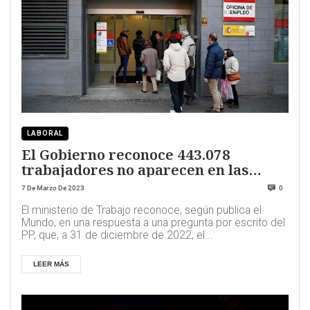
LABORAL
El Gobierno reconoce 443.078
trabajadores no aparecen en las
listas del paro
7 De Marzo De 2023
0
El ministerio de Trabajo reconoce, según publica el
Mundo, en una respuesta a una pregunta por escrito del
PP, que, a 31 de diciembre de 2022, el...
LEER MÁS