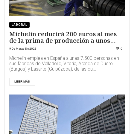
LABORAL
Michelin reducirá 200 euros al mes
de la prima de producción a unos
5.000 trabajadores
9 De Marzo De 2023
0
Michelin emplea en España a unas 7.500 personas en
sus fábricas de Valladolid, Vitoria, Aranda de Duero
(Burgos) y Lasarte (Guipúzcoa), de las qu...
LEER MÁS