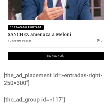
DESTACADO PORTADA
SANCHEZ amenaza a Meloni
7 De Agosto De 2026
0
CARGAR MÁS
[the_ad_placement id=»entradas-right-
250×300″]
[the_ad_group id=»117″]