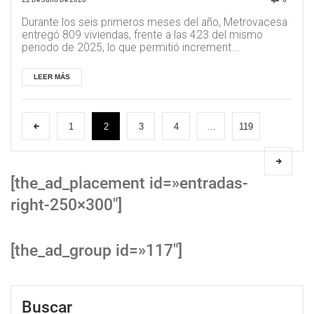
Durante los seis primeros meses del año, Metrovacesa
entregó 809 viviendas, frente a las 423 del mismo
periodo de 2025, lo que permitió increment...
LEER MÁS
1
2
3
4
…
119
[the_ad_placement id=»entradas-
right-250×300″]
[the_ad_group id=»117″]
Buscar