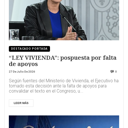
DESTACADO PORTADA
“LEY VIVIENDA”: pospuesta por falta
de apoyos
27 De Julio De 2026
0
Según fuentes del Ministerio de Vivienda, el Ejecutivo ha
tomado esta decisión ante la falta de apoyos para
convalidar el texto en el Congreso, u...
LEER MÁS