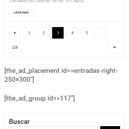
calculado en cuántas de las 50 capita...
LEER MÁS
1
2
3
4
5
…
119
[the_ad_placement id=»entradas-right-
250×300″]
[the_ad_group id=»117″]
Buscar