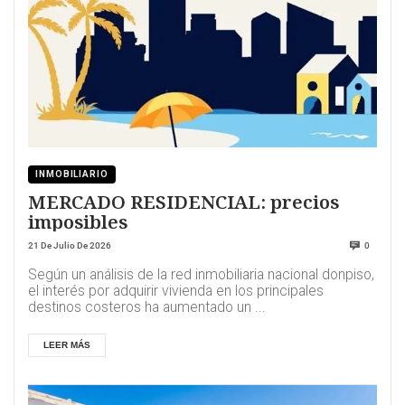
INMOBILIARIO
MERCADO RESIDENCIAL: precios
imposibles
21 De Julio De 2026
0
Según un análisis de la red inmobiliaria nacional donpiso,
el interés por adquirir vivienda en los principales
destinos costeros ha aumentado un ...
LEER MÁS