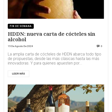
FIN DE SEMANA
HDDN: nueva carta de cócteles sin
alcohol
15 De Agosto De 2024
0
La amplia carta de cócteles de HDDN abarca todo tipo
de propuestas, desde las más clásicas hasta las más
innovadoras. Y para quienes apuesten por...
LEER MÁS