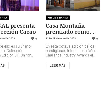
EMANA
FIN DE SEMANA
AL presenta
Casa Montaña
su colección Cacao
premiado como
Mejor Bar de Vinos
mbre De 2023
11 De Noviembre De 2023
0
0
de España
e ello es su último
En esta octava edición de los
nto, Colección
prestigiosos International Wine
a Edición 01. Un ron
Challenge Industry Awards el
emium elaborado por
restaurante valenciano ha
llanueva, miembro de la
conseguido este prestigioso ...
MÁS
LEER MÁS