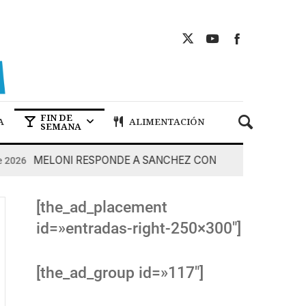
FIN DE
A
ALIMENTACIÓN
SEMANA
MELONI RESPONDE A SANCHEZ CON DUREZA
026
7 De 
[the_ad_placement
id=»entradas-right-250×300″]
[the_ad_group id=»117″]