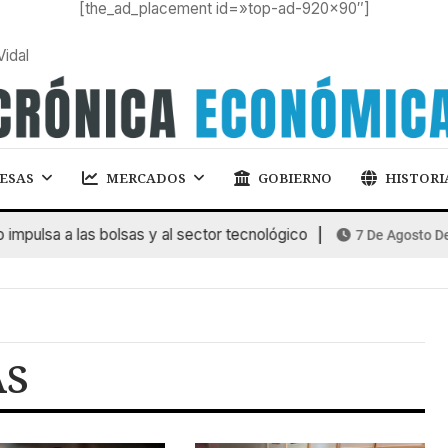
[the_ad_placement id=»top-ad-920×90″]
Vidal
ESAS
MERCADOS
GOBIERNO
HISTORI
pulsa a las bolsas y al sector tecnológico
7 De Agosto De 2
AS