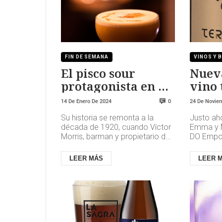
FIN DE SEMANA
VINOS Y 
El pisco sour
Nuev
protagonista en el
vino 
Latigazo
Remo
14 De Enero De 2024
24 De Novie
0
2017
Su historia se remonta a la
Justo ah
década de 1920, cuando Víctor
Emma y M
Morris, barman y propietario del
DO Empor
Morris Bar en la capital peruana,
nueva añ
estadounidense resid...
llega a t
LEER MÁS
LEER 