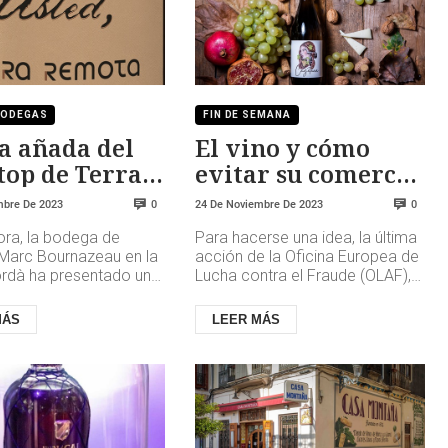
BODEGAS
FIN DE SEMANA
a añada del
El vino y cómo
top de Terra
evitar su comercio
ta: USTED
ilícito
mbre De 2023
24 De Noviembre De 2023
0
0
ora, la bodega de
Para hacerse una idea, la última
arc Bournazeau en la
acción de la Oficina Europea de
dà ha presentado una
Lucha contra el Fraude (OLAF),
ada, Usted 2017, que
enmarcada en la operación
iempo para reinar en la...
OPSON XI de Europol-Int...
MÁS
LEER MÁS