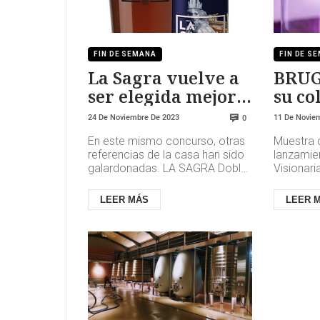
FIN DE SEMANA
FIN DE S
La Sagra vuelve a
BRUG
ser elegida mejor
cerveza de España
24 De Noviembre De 2023
11 De Novie
0
En este mismo concurso, otras
Muestra d
referencias de la casa han sido
lanzamie
galardonadas. LA SAGRA Doble
Visionari
Malta y LA SAGRA Radler han
ultra pr
obtenido también la medall...
Jassil Vi
LEER MÁS
LEER 
fa...