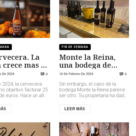
EMANA
FIN DE SEMANA
rvecera. La
Monte la Reina,
 crece mas de
una bodega de
5%
Toro, con espíritu
o De 2024
16 De Febrero De 2024
0
0
joven
e 2024, la cervecera
Sin embargo, el caso de la
o objetivo facturar 25
bodega Monte la Reina parece
de euros. Hace un año,
ser otro. Su propietaria ha dado
car los resultados del
un vuelco a la bodega creada
de 2022, s...
por su padre con nuevas ela...
MÁS
LEER MÁS