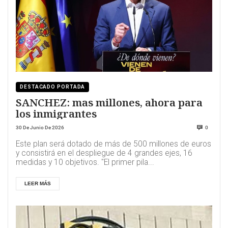
DESTACADO PORTADA
SANCHEZ: mas millones, ahora para
los inmigrantes
30 De Junio De 2026
0
Este plan será dotado de más de 500 millones de euros
y consistirá en el despliegue de 4 grandes ejes, 16
medidas y 10 objetivos. "El primer pila...
LEER MÁS