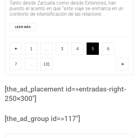
Tanto desde Zarzuela como desde Exteriores, han
puesto el acento en que "este viaje se enmarca en un
contexto de intensificación de las relacione...
LEER MÁS
1
…
3
4
5
6
7
…
131
[the_ad_placement id=»entradas-right-
250×300″]
[the_ad_group id=»117″]