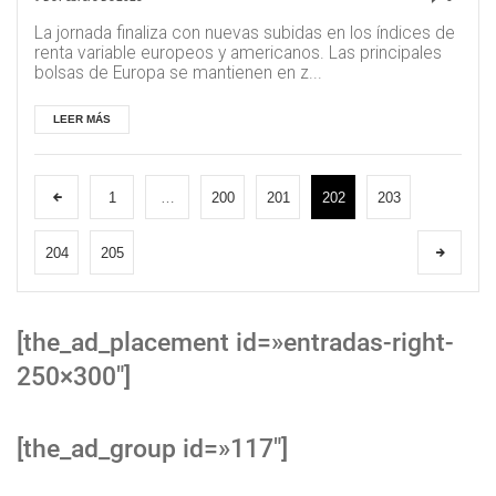
La jornada finaliza con nuevas subidas en los índices de
renta variable europeos y americanos. Las principales
bolsas de Europa se mantienen en z...
LEER MÁS
1
…
200
201
202
203
204
205
[the_ad_placement id=»entradas-right-
250×300″]
[the_ad_group id=»117″]