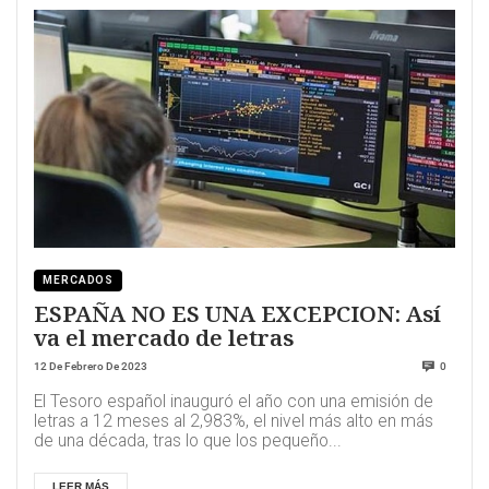
MERCADOS
ESPAÑA NO ES UNA EXCEPCION: Así
va el mercado de letras
12 De Febrero De 2023
0
El Tesoro español inauguró el año con una emisión de
letras a 12 meses al 2,983%, el nivel más alto en más
de una década, tras lo que los pequeño...
LEER MÁS