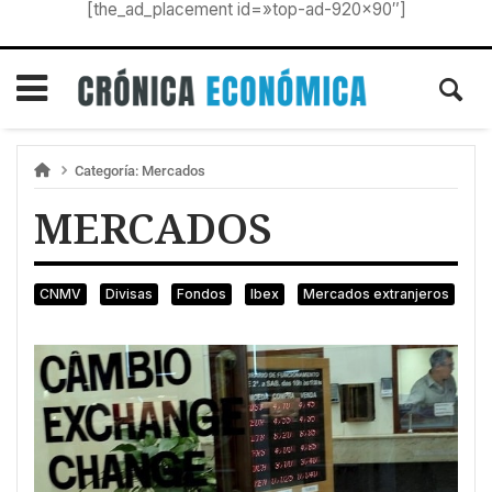
[the_ad_placement id=»top-ad-920×90″]
Categoría:
Mercados
MERCADOS
CNMV
Divisas
Fondos
Ibex
Mercados extranjeros