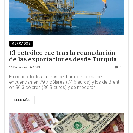
MERCADOS
El petróleo cae tras la reanudación
de las exportaciones desde Turquía y
por la fortaleza del dólar
13 De Febrero De 2023
0
En concreto, los futuros del barril de Texas se
encuentran en 79,7 dólares (74,6 euros) y los de Brent
en 86,3 dólares (80,8 euros) y se moderan ...
LEER MÁS