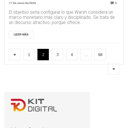
limitaciones institucionales
11 De Junio De 2026
0
El objetivo sería configurar lo que Warsh considera un
marco monetario más claro y disciplinado. Se trata de
un discurso atractivo, porque ofrece...
LEER MÁS
1
2
3
4
…
68