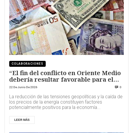
COLABORACIONES
“El fin del conflicto en Oriente Medio
debería resultar favorable para el
euro”
22 De Junio De 2026
0
La reducción de las tensiones geopolíticas y la caída de
los precios de la energía constituyen factores
potencialmente positivos para la economía...
LEER MÁS