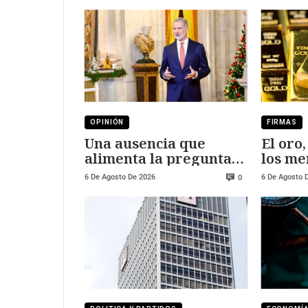
OPINIÓN
FIRMAS
Una ausencia que
El oro
alimenta la pregunta:
los me
¿por qué el Rey no fue
6 De Agosto De 2026
6 De Agosto 
0
a Ceuta?