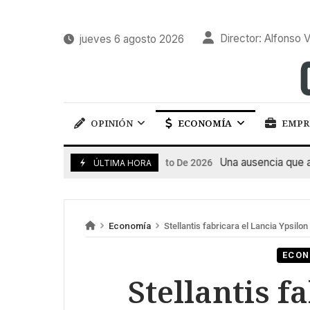
Director: Alfonso V
jueves 6 agosto 2026
OPINIÓN
ECONOMÍA
EMPR
Una ausencia que alime
6 De Agosto De 2026
ÚLTIMA HORA
Economía
Stellantis fabricara el Lancia Ypsilo
ECON
Stellantis f