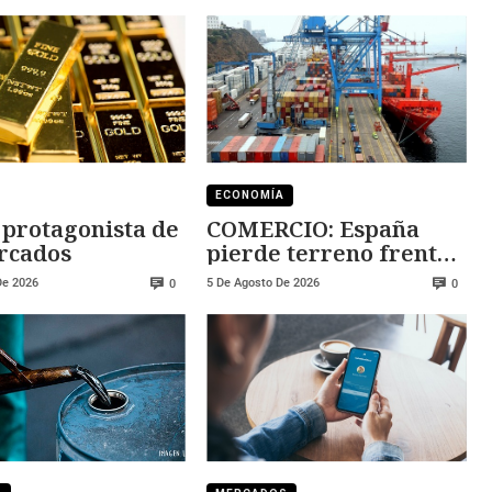
ECONOMÍA
, protagonista de
COMERCIO: España
rcados
pierde terreno frente
a Marruecos
De 2026
5 De Agosto De 2026
0
0