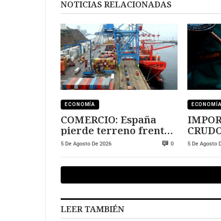
NOTICIAS RELACIONADAS
ECONOMÍA
ECONOMÍ
COMERCIO: España
IMPOR
pierde terreno frente
CRUDO
a Marruecos
crecie
5 De Agosto De 2026
5 De Agosto 
0
LEER TAMBIÉN