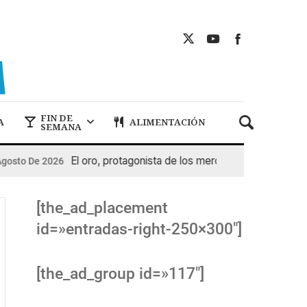
FIN DE
A
ALIMENTACIÓN
SEMANA
El oro, protagonista de los mercados
to De 2026
5 De Agost
[the_ad_placement
id=»entradas-right-250×300″]
[the_ad_group id=»117″]