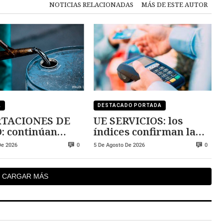
NOTICIAS RELACIONADAS
MÁS DE ESTE AUTOR
A
DESTACADO PORTADA
TACIONES DE
UE SERVICIOS: los
: continúan
índices confirman la
ndo
expansión
De 2026
5 De Agosto De 2026
0
0
CARGAR MÁS