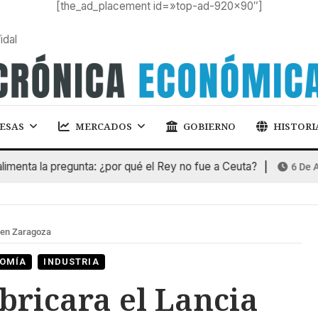
[the_ad_placement id=»top-ad-920×90″]
idal
ESAS
MERCADOS
GOBIERNO
HISTORI
nta la pregunta: ¿por qué el Rey no fue a Ceuta?
6 De Agos
n en Zaragoza
OMÍA
INDUSTRIA
abricara el Lancia