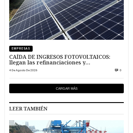
EMPRESAS
CAÍDA DE INGRESOS FOTOVOLTAICOS:
llegan las refinanciaciones y
reestructuraciones
4 De Agosto De 2026
0
CARGAR MÁS
LEER TAMBIÉN