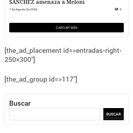
SANCHEZ amenaza a Meloni
7 De Agosto De 2026
0
CARGAR MÁS
[the_ad_placement id=»entradas-right-
250×300″]
[the_ad_group id=»117″]
Buscar
BUSCAR