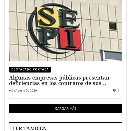
DESTACADO PORTADA
Algunas empresas públicas presentan
deficiencias en los contratos de sus
directivos
6 De Agosto De 2026
0
CARGAR MÁS
LEER TAMBIÉN