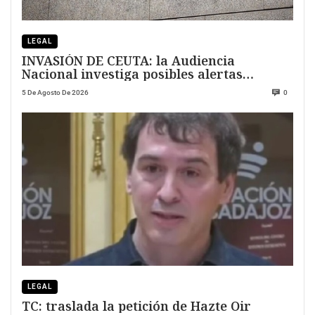
LEGAL
INVASIÓN DE CEUTA: la Audiencia
Nacional investiga posibles alertas
previas
5 De Agosto De 2026
0
LEGAL
TC: traslada la petición de Hazte Oir