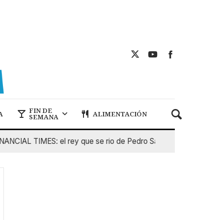
FIN DE
A
ALIMENTACIÓN
SEMANA
AL TIMES: el rey que se rio de Pedro Sanchez
5 De Agost