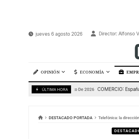
Director: Alfonso V
jueves 6 agosto 2026
OPINIÓN
ECONOMÍA
EMPR
COMERCIO: España pierd
5 De Agosto De 2026
ÚLTIMA HORA
DESTACADO PORTADA
Telefónica: la direcció
DESTACAD