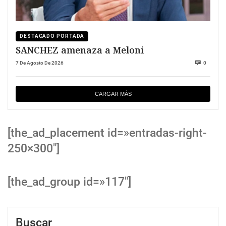
DESTACADO PORTADA
SANCHEZ amenaza a Meloni
7 De Agosto De 2026
0
CARGAR MÁS
[the_ad_placement id=»entradas-right-
250×300″]
[the_ad_group id=»117″]
Buscar