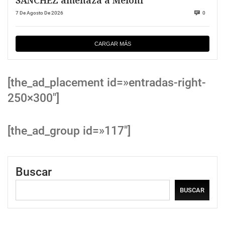
SANCHEZ amenaza a Meloni
7 De Agosto De 2026
0
CARGAR MÁS
[the_ad_placement id=»entradas-right-
250×300″]
[the_ad_group id=»117″]
Buscar
BUSCAR