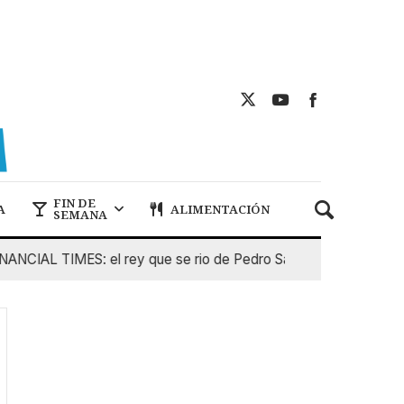
FIN DE
A
ALIMENTACIÓN
SEMANA
IAL TIMES: el rey que se rio de Pedro Sanchez
5 De Agost