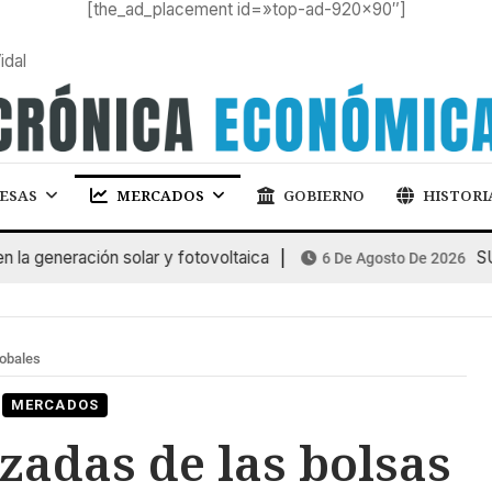
[the_ad_placement id=»top-ad-920×90″]
idal
ESAS
MERCADOS
GOBIERNO
HISTORI
generación solar y fotovoltaica
SUBA
6 De Agosto De 2026
lobales
MERCADOS
zadas de las bolsas