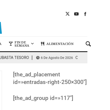
FIN DE
A
ALIMENTACIÓN
SEMANA
STA TESORO
COMBUSTIBLES: la espira
6 De Agosto De 2026
[the_ad_placement
id=»entradas-right-250×300″]
[the_ad_group id=»117″]