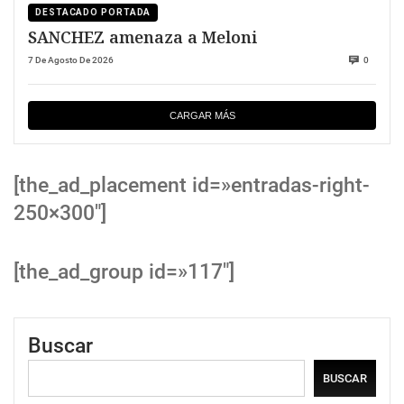
DESTACADO PORTADA
SANCHEZ amenaza a Meloni
7 De Agosto De 2026
0
CARGAR MÁS
[the_ad_placement id=»entradas-right-
250×300″]
[the_ad_group id=»117″]
Buscar
BUSCAR