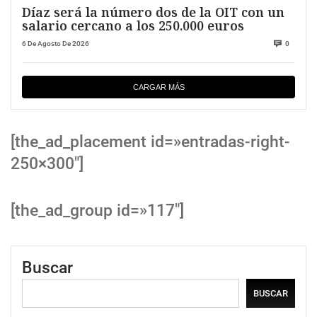
Díaz será la número dos de la OIT con un
salario cercano a los 250.000 euros
6 De Agosto De 2026
0
CARGAR MÁS
[the_ad_placement id=»entradas-right-
250×300″]
[the_ad_group id=»117″]
Buscar
BUSCAR