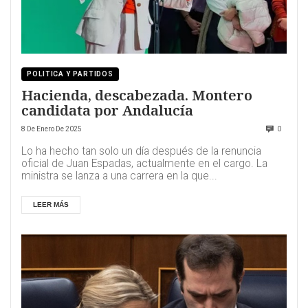
POLITICA Y PARTIDOS
Hacienda, descabezada. Montero
candidata por Andalucía
8 De Enero De 2025
0
Lo ha hecho tan solo un día después de la renuncia
oficial de Juan Espadas, actualmente en el cargo. La
ministra se lanza a una carrera en la que...
LEER MÁS