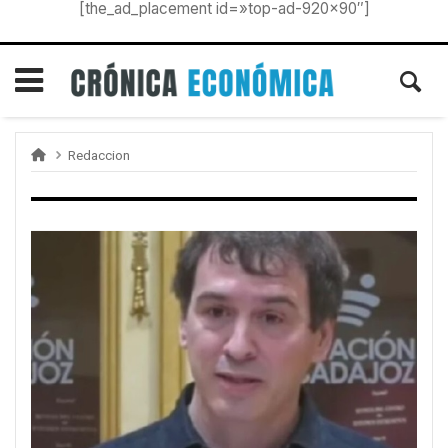
[the_ad_placement id=»top-ad-920×90″]
Redaccion