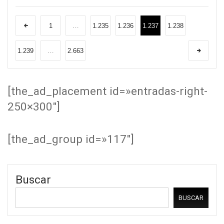
1
…
1.235
1.236
1.237
1.238
1.239
…
2.663
[the_ad_placement id=»entradas-right-
250×300″]
[the_ad_group id=»117″]
Buscar
BUSCAR