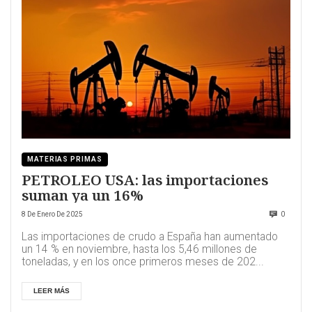
MATERIAS PRIMAS
PETROLEO USA: las importaciones
suman ya un 16%
8 De Enero De 2025
0
Las importaciones de crudo a España han aumentado
un 14 % en noviembre, hasta los 5,46 millones de
toneladas, y en los once primeros meses de 202...
LEER MÁS