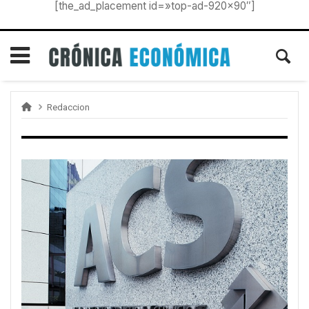
[the_ad_placement id=»top-ad-920×90″]
Redaccion