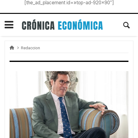
[the_ad_placement id=»top-ad-920×90″]
Redaccion