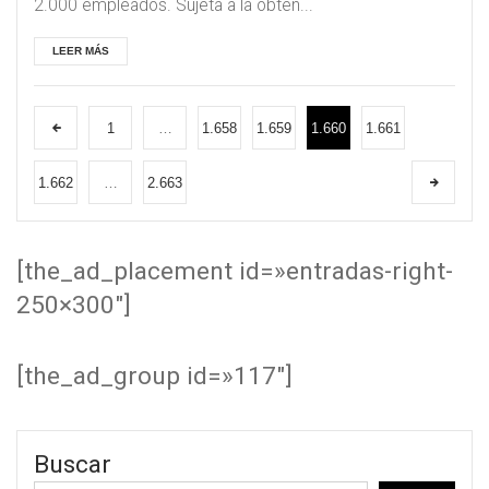
2.000 empleados. Sujeta a la obten...
LEER MÁS
1
…
1.658
1.659
1.660
1.661
1.662
…
2.663
[the_ad_placement id=»entradas-right-
250×300″]
[the_ad_group id=»117″]
Buscar