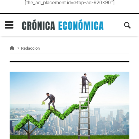
[the_ad_placement id=»top-ad-920×90″]
Redaccion