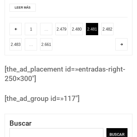
LEER MÁS
1
…
2.479
2.480
2.481
2.482
2.483
…
2.661
[the_ad_placement id=»entradas-right-
250×300″]
[the_ad_group id=»117″]
Buscar
BUSCAR