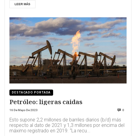
LEER MÁS
DESTACADO PORTADA
Petróleo: ligeras caidas
16 De Mayo De 2023
0
Esto supone 2,2 millones de barriles diarios (b/d) más
respecto al dato de 2021 y 1,3 millones por encima del
máximo registrado en 2019. “La recu...