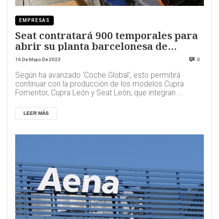
EMPRESAS
Seat contratará 900 temporales para
abrir su planta barcelonesa de
Martorell en agosto
16 De Mayo De 2023
0
Según ha avanzado ‘Coche Global’, esto permitirá
continuar con la producción de los modelos Cupra
Fomentor, Cupra León y Seat León, que integran ...
LEER MÁS