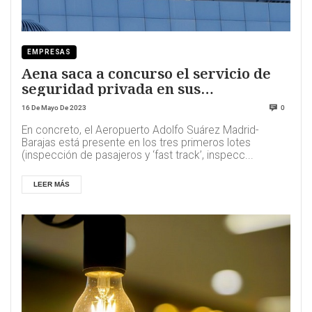
EMPRESAS
Aena saca a concurso el servicio de
seguridad privada en sus
aeropuertos
16 De Mayo De 2023
0
En concreto, el Aeropuerto Adolfo Suárez Madrid-
Barajas está presente en los tres primeros lotes
(inspección de pasajeros y ‘fast track’, inspecc...
LEER MÁS