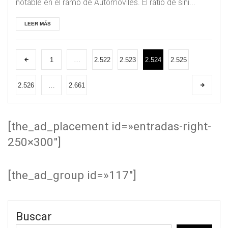
notable en el ramo de Automóviles. El ratio de sini...
LEER MÁS
1
…
2.522
2.523
2.524
2.525
2.526
…
2.661
[the_ad_placement id=»entradas-right-
250×300″]
[the_ad_group id=»117″]
Buscar