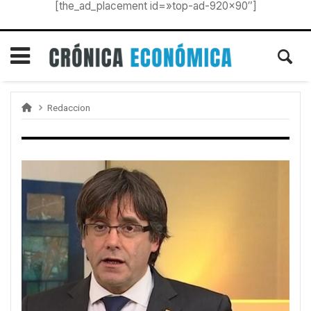
[the_ad_placement id=»top-ad-920×90″]
Redaccion