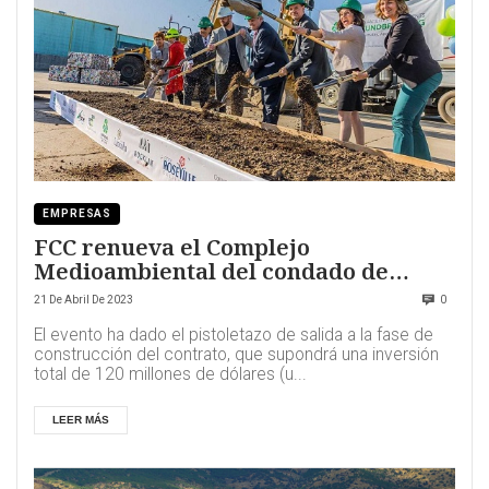
EMPRESAS
FCC renueva el Complejo
Medioambiental del condado de
Placer, en California
21 De Abril De 2023
0
El evento ha dado el pistoletazo de salida a la fase de
construcción del contrato, que supondrá una inversión
total de 120 millones de dólares (u...
LEER MÁS