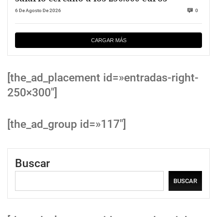
6 De Agosto De 2026
0
CARGAR MÁS
[the_ad_placement id=»entradas-right-
250×300″]
[the_ad_group id=»117″]
Buscar
BUSCAR